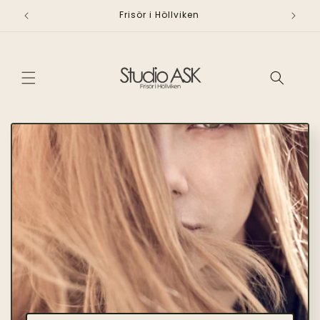
vidare
Frisör i Höllviken
till
innehåll